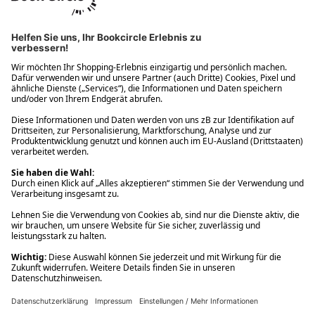
Ups! Da ist etwas schiefgelaufen. Bitte die Seite neu laden oder
nochmals versuchen.
Ups! Da ist etwas schiefgelaufen. Bitte die Seite neu laden oder