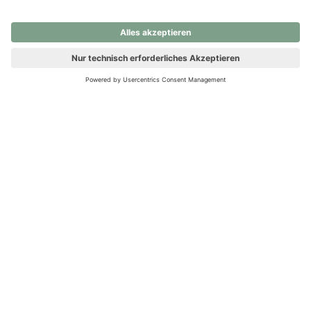
nochmals versuchen.
Ups! Da ist etwas schiefgelaufen. Bitte die Seite neu laden oder
nochmals versuchen.