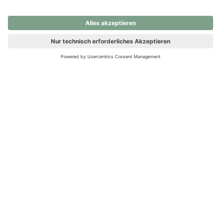
nochmals versuchen.
Ups! Da ist etwas schiefgelaufen. Bitte die Seite neu laden oder
nochmals versuchen.