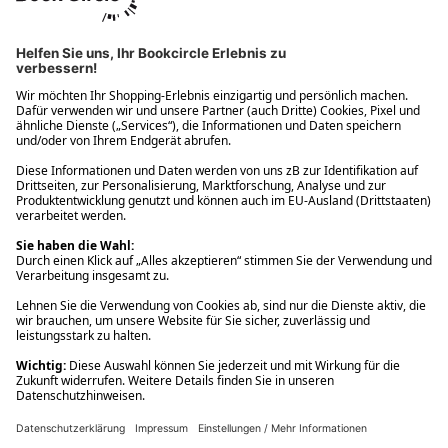
Ups! Da ist etwas schiefgelaufen. Bitte die Seite neu laden oder
nochmals versuchen.
Ups! Da ist etwas schiefgelaufen. Bitte die Seite neu laden oder