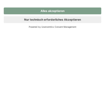
nochmals versuchen.
Ups! Da ist etwas schiefgelaufen. Bitte die Seite neu laden oder
nochmals versuchen.