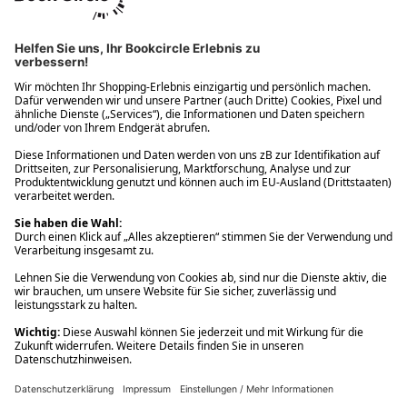
Ups! Da ist etwas schiefgelaufen. Bitte die Seite neu laden oder
nochmals versuchen.
Ups! Da ist etwas schiefgelaufen. Bitte die Seite neu laden oder