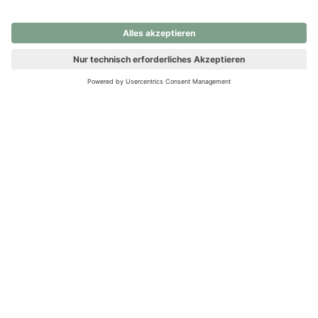
nochmals versuchen.
Ups! Da ist etwas schiefgelaufen. Bitte die Seite neu laden oder
nochmals versuchen.