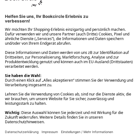
Ups! Da ist etwas schiefgelaufen. Bitte die Seite neu laden oder
nochmals versuchen.
Ups! Da ist etwas schiefgelaufen. Bitte die Seite neu laden oder