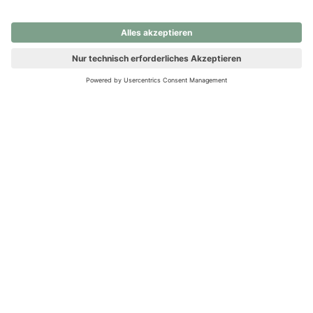
nochmals versuchen.
Ups! Da ist etwas schiefgelaufen. Bitte die Seite neu laden oder
nochmals versuchen.