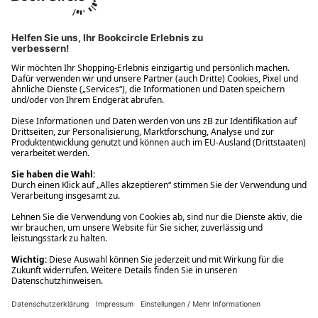
Ups! Da ist etwas schiefgelaufen. Bitte die Seite neu laden oder
nochmals versuchen.
Ups! Da ist etwas schiefgelaufen. Bitte die Seite neu laden oder