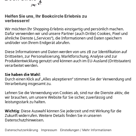
Ups! Da ist etwas schiefgelaufen. Bitte die Seite neu laden oder
nochmals versuchen.
Ups! Da ist etwas schiefgelaufen. Bitte die Seite neu laden oder