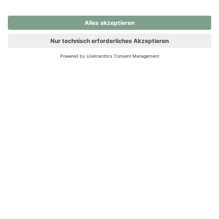
nochmals versuchen.
Ups! Da ist etwas schiefgelaufen. Bitte die Seite neu laden oder
nochmals versuchen.