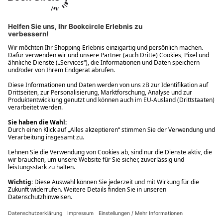
Ups! Da ist etwas schiefgelaufen. Bitte die Seite neu laden oder
nochmals versuchen.
Ups! Da ist etwas schiefgelaufen. Bitte die Seite neu laden oder