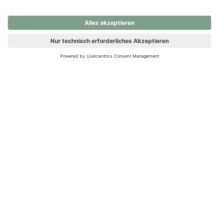
nochmals versuchen.
Ups! Da ist etwas schiefgelaufen. Bitte die Seite neu laden oder
nochmals versuchen.