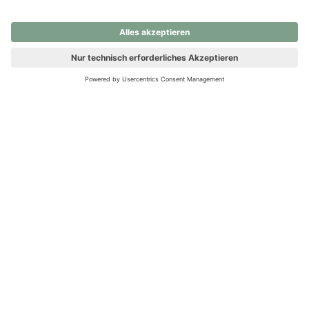
nochmals versuchen.
Ups! Da ist etwas schiefgelaufen. Bitte die Seite neu laden oder
nochmals versuchen.