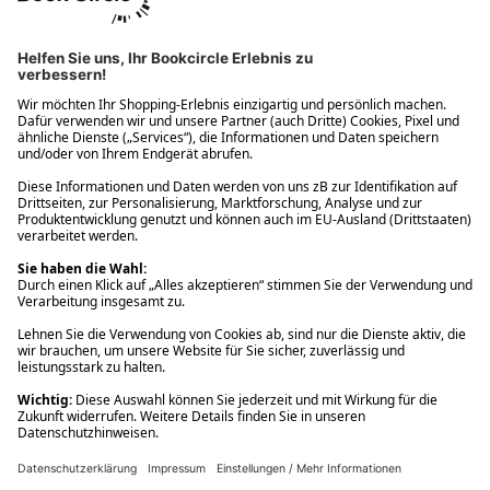
Ups! Da ist etwas schiefgelaufen. Bitte die Seite neu laden oder
nochmals versuchen.
Ups! Da ist etwas schiefgelaufen. Bitte die Seite neu laden oder