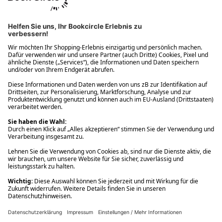
Ups! Da ist etwas schiefgelaufen. Bitte die Seite neu laden oder
nochmals versuchen.
Ups! Da ist etwas schiefgelaufen. Bitte die Seite neu laden oder