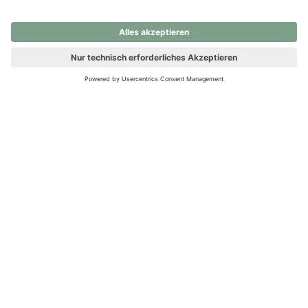
nochmals versuchen.
Ups! Da ist etwas schiefgelaufen. Bitte die Seite neu laden oder
nochmals versuchen.