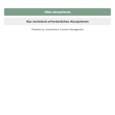
nochmals versuchen.
Ups! Da ist etwas schiefgelaufen. Bitte die Seite neu laden oder
nochmals versuchen.