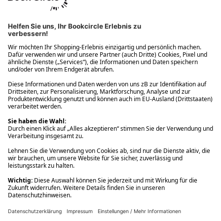
Ups! Da ist etwas schiefgelaufen. Bitte die Seite neu laden oder
nochmals versuchen.
Ups! Da ist etwas schiefgelaufen. Bitte die Seite neu laden oder