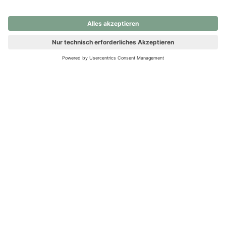
nochmals versuchen.
Ups! Da ist etwas schiefgelaufen. Bitte die Seite neu laden oder
nochmals versuchen.