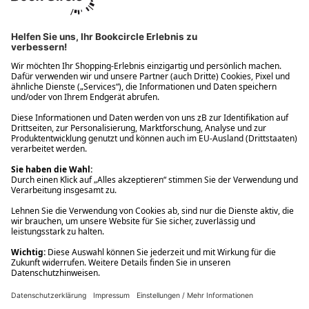
Ups! Da ist etwas schiefgelaufen. Bitte die Seite neu laden oder
nochmals versuchen.
Ups! Da ist etwas schiefgelaufen. Bitte die Seite neu laden oder