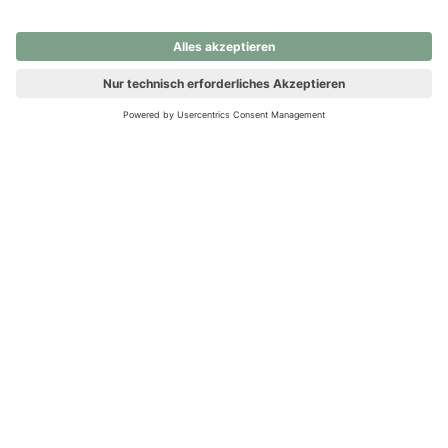
nochmals versuchen.
Ups! Da ist etwas schiefgelaufen. Bitte die Seite neu laden oder
nochmals versuchen.