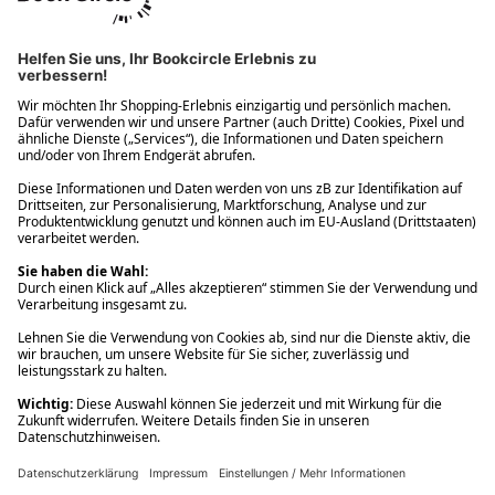
Ups! Da ist etwas schiefgelaufen. Bitte die Seite neu laden oder
nochmals versuchen.
Ups! Da ist etwas schiefgelaufen. Bitte die Seite neu laden oder