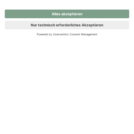
nochmals versuchen.
Ups! Da ist etwas schiefgelaufen. Bitte die Seite neu laden oder
nochmals versuchen.