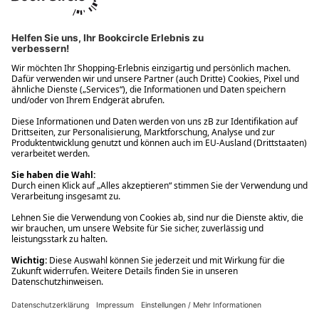
Ups! Da ist etwas schiefgelaufen. Bitte die Seite neu laden oder
nochmals versuchen.
Ups! Da ist etwas schiefgelaufen. Bitte die Seite neu laden oder