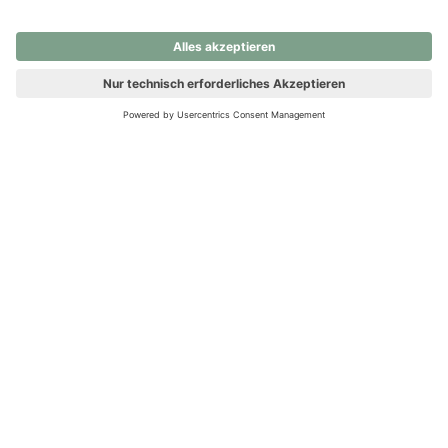
nochmals versuchen.
Ups! Da ist etwas schiefgelaufen. Bitte die Seite neu laden oder
nochmals versuchen.