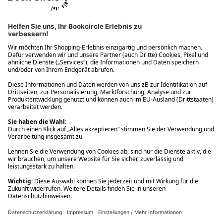
Ups! Da ist etwas schiefgelaufen. Bitte die Seite neu laden oder
nochmals versuchen.
Ups! Da ist etwas schiefgelaufen. Bitte die Seite neu laden oder