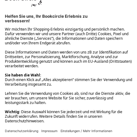
Ups! Da ist etwas schiefgelaufen. Bitte die Seite neu laden oder
nochmals versuchen.
Ups! Da ist etwas schiefgelaufen. Bitte die Seite neu laden oder