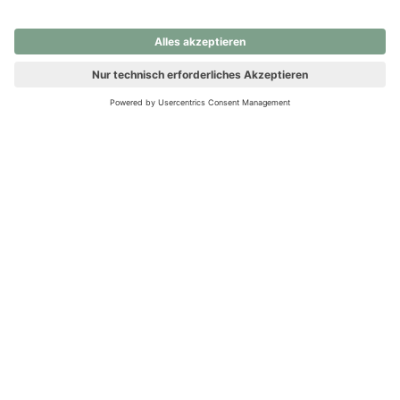
nochmals versuchen.
Ups! Da ist etwas schiefgelaufen. Bitte die Seite neu laden oder
nochmals versuchen.