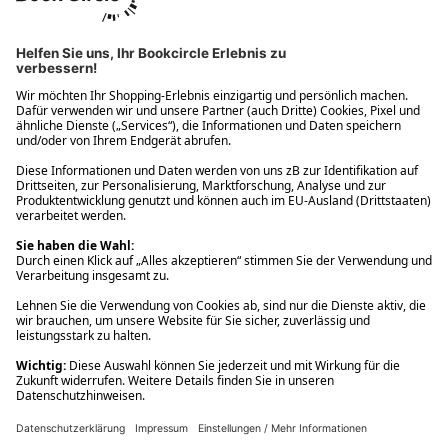
Ups! Da ist etwas schiefgelaufen. Bitte die Seite neu laden oder
nochmals versuchen.
Ups! Da ist etwas schiefgelaufen. Bitte die Seite neu laden oder