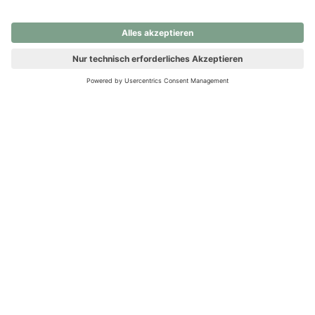
nochmals versuchen.
Ups! Da ist etwas schiefgelaufen. Bitte die Seite neu laden oder
nochmals versuchen.