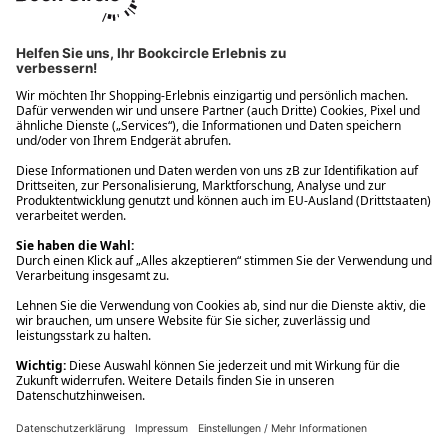
Ups! Da ist etwas schiefgelaufen. Bitte die Seite neu laden oder
nochmals versuchen.
Ups! Da ist etwas schiefgelaufen. Bitte die Seite neu laden oder