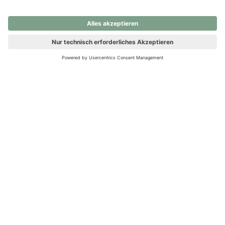
nochmals versuchen.
Ups! Da ist etwas schiefgelaufen. Bitte die Seite neu laden oder
nochmals versuchen.