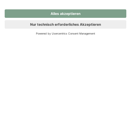
nochmals versuchen.
Ups! Da ist etwas schiefgelaufen. Bitte die Seite neu laden oder
nochmals versuchen.