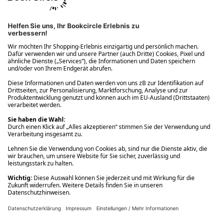
Ups! Da ist etwas schiefgelaufen. Bitte die Seite neu laden oder
nochmals versuchen.
Ups! Da ist etwas schiefgelaufen. Bitte die Seite neu laden oder