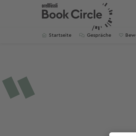
Startseite
Gespräche
Bew