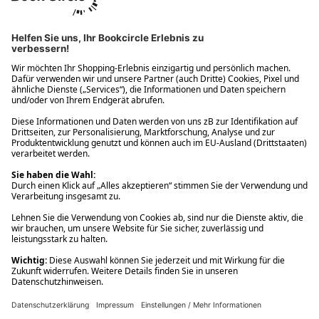
Ups! Da ist etwas schiefgelaufen. Bitte die Seite neu laden oder
nochmals versuchen.
Ups! Da ist etwas schiefgelaufen. Bitte die Seite neu laden oder