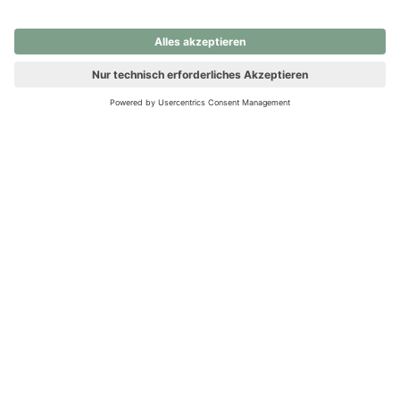
nochmals versuchen.
Ups! Da ist etwas schiefgelaufen. Bitte die Seite neu laden oder
nochmals versuchen.