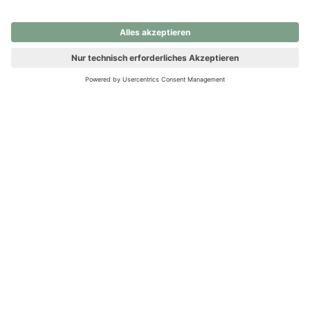
nochmals versuchen.
Ups! Da ist etwas schiefgelaufen. Bitte die Seite neu laden oder
nochmals versuchen.