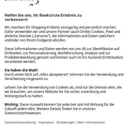
Ups! Da ist etwas schiefgelaufen. Bitte die Seite neu laden oder
nochmals versuchen.
Ups! Da ist etwas schiefgelaufen. Bitte die Seite neu laden oder