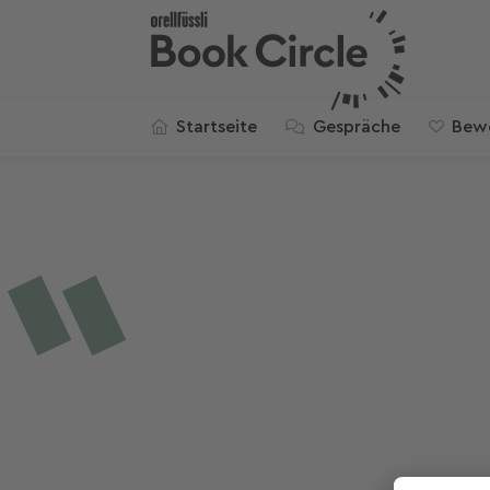
Startseite
Gespräche
Bew