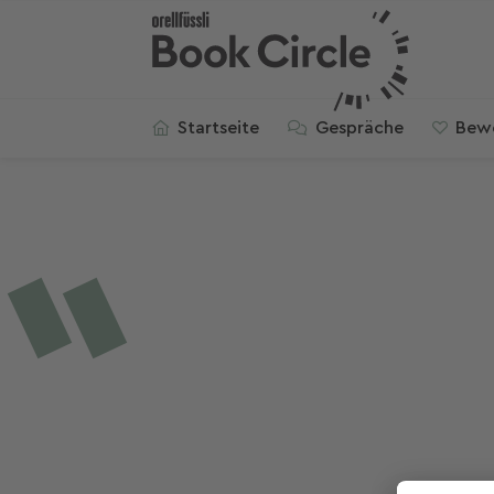
Startseite
Gespräche
Bew