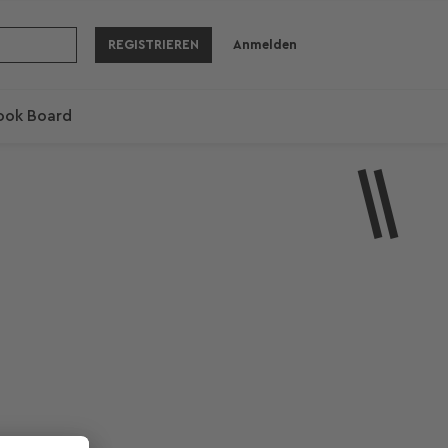
REGISTRIEREN
Anmelden
ook Board