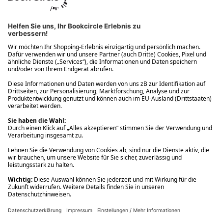
Ups! Da ist etwas schiefgelaufen. Bitte die Seite neu laden oder
nochmals versuchen.
Ups! Da ist etwas schiefgelaufen. Bitte die Seite neu laden oder