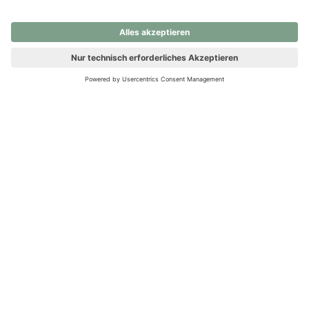
nochmals versuchen.
Ups! Da ist etwas schiefgelaufen. Bitte die Seite neu laden oder
nochmals versuchen.