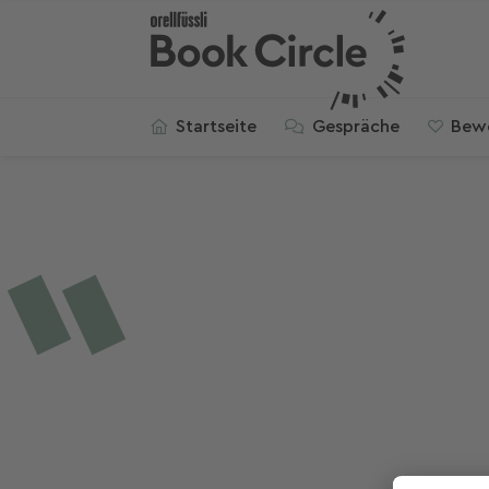
Startseite
Gespräche
Bew