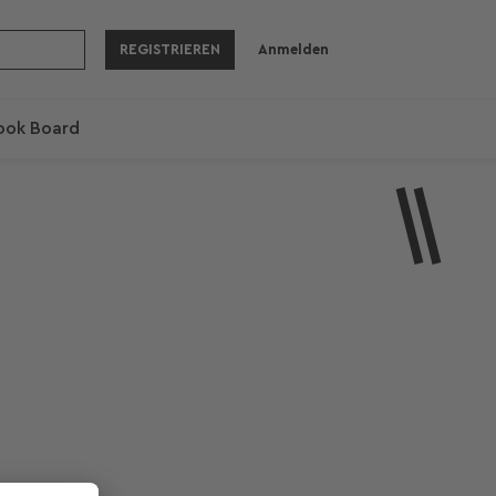
REGISTRIEREN
Anmelden
ook Board