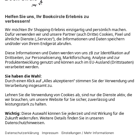
Ups! Da ist etwas schiefgelaufen. Bitte die Seite neu laden oder
nochmals versuchen.
Ups! Da ist etwas schiefgelaufen. Bitte die Seite neu laden oder