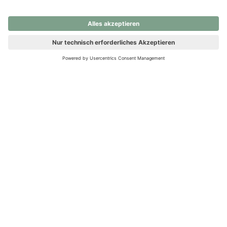
nochmals versuchen.
Ups! Da ist etwas schiefgelaufen. Bitte die Seite neu laden oder
nochmals versuchen.