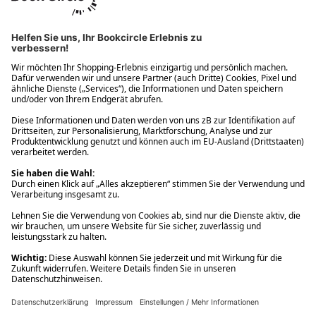
Ups! Da ist etwas schiefgelaufen. Bitte die Seite neu laden oder
nochmals versuchen.
Ups! Da ist etwas schiefgelaufen. Bitte die Seite neu laden oder