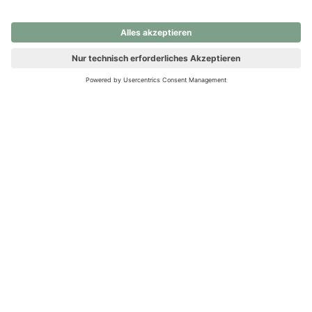
nochmals versuchen.
Ups! Da ist etwas schiefgelaufen. Bitte die Seite neu laden oder
nochmals versuchen.