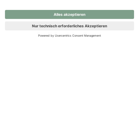
nochmals versuchen.
Ups! Da ist etwas schiefgelaufen. Bitte die Seite neu laden oder
nochmals versuchen.