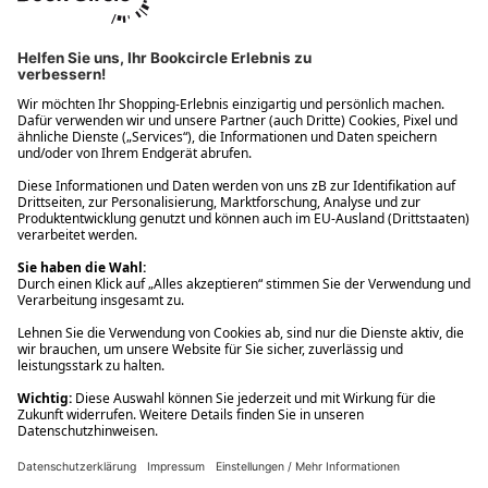
Ups! Da ist etwas schiefgelaufen. Bitte die Seite neu laden oder
nochmals versuchen.
Ups! Da ist etwas schiefgelaufen. Bitte die Seite neu laden oder