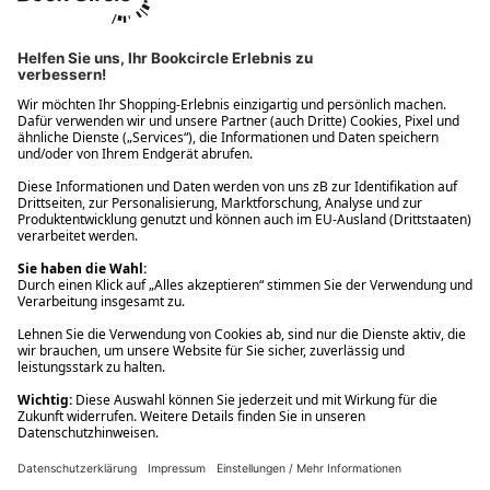
Ups! Da ist etwas schiefgelaufen. Bitte die Seite neu laden oder
nochmals versuchen.
Ups! Da ist etwas schiefgelaufen. Bitte die Seite neu laden oder