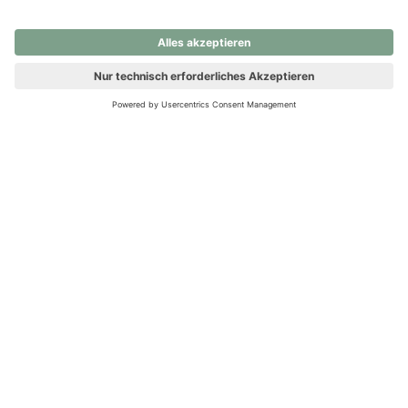
nochmals versuchen.
Ups! Da ist etwas schiefgelaufen. Bitte die Seite neu laden oder
nochmals versuchen.