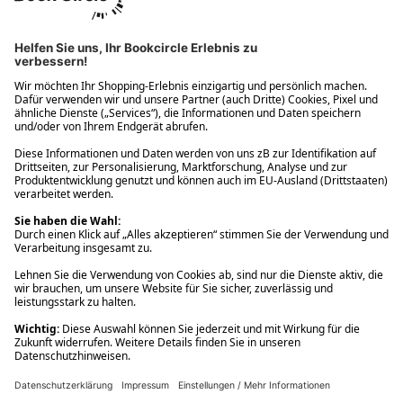
Ups! Da ist etwas schiefgelaufen. Bitte die Seite neu laden oder
nochmals versuchen.
Ups! Da ist etwas schiefgelaufen. Bitte die Seite neu laden oder