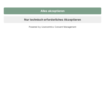
nochmals versuchen.
Ups! Da ist etwas schiefgelaufen. Bitte die Seite neu laden oder
nochmals versuchen.