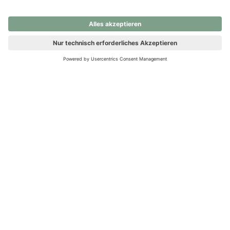
nochmals versuchen.
Ups! Da ist etwas schiefgelaufen. Bitte die Seite neu laden oder
nochmals versuchen.