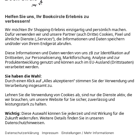
Ups! Da ist etwas schiefgelaufen. Bitte die Seite neu laden oder
nochmals versuchen.
Ups! Da ist etwas schiefgelaufen. Bitte die Seite neu laden oder