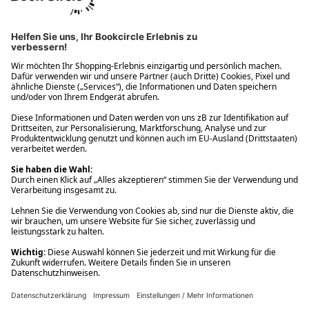
Ups! Da ist etwas schiefgelaufen. Bitte die Seite neu laden oder
nochmals versuchen.
Ups! Da ist etwas schiefgelaufen. Bitte die Seite neu laden oder