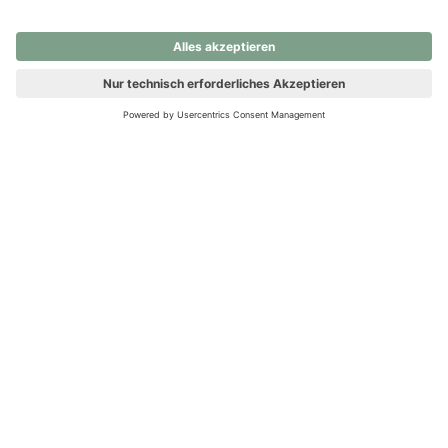
nochmals versuchen.
Ups! Da ist etwas schiefgelaufen. Bitte die Seite neu laden oder
nochmals versuchen.