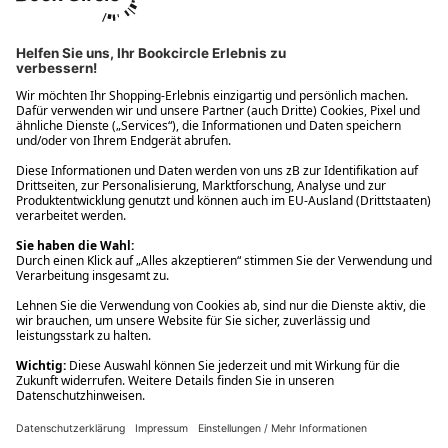
Ups! Da ist etwas schiefgelaufen. Bitte die Seite neu laden oder
nochmals versuchen.
Ups! Da ist etwas schiefgelaufen. Bitte die Seite neu laden oder