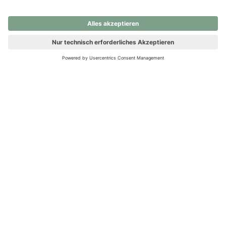
nochmals versuchen.
Ups! Da ist etwas schiefgelaufen. Bitte die Seite neu laden oder
nochmals versuchen.