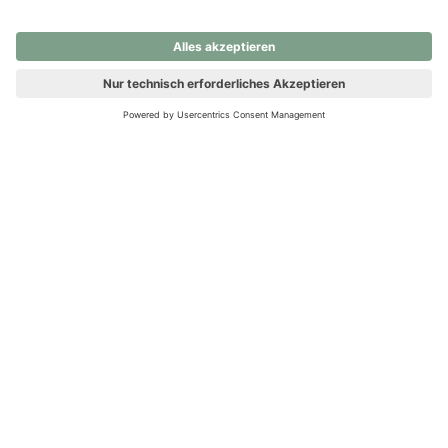
nochmals versuchen.
Ups! Da ist etwas schiefgelaufen. Bitte die Seite neu laden oder
nochmals versuchen.