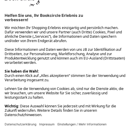
Ups! Da ist etwas schiefgelaufen. Bitte die Seite neu laden oder
nochmals versuchen.
Ups! Da ist etwas schiefgelaufen. Bitte die Seite neu laden oder