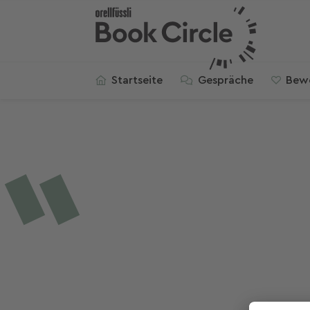
Startseite
Gespräche
Bew