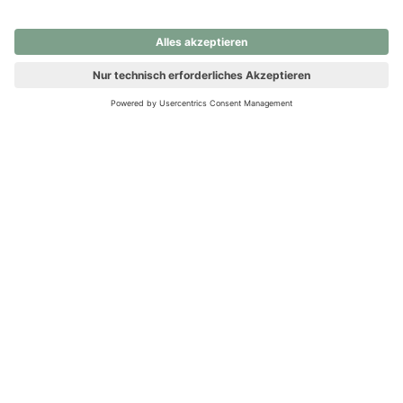
nochmals versuchen.
Ups! Da ist etwas schiefgelaufen. Bitte die Seite neu laden oder
nochmals versuchen.