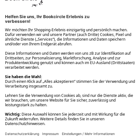
Ups! Da ist etwas schiefgelaufen. Bitte die Seite neu laden oder
nochmals versuchen.
Ups! Da ist etwas schiefgelaufen. Bitte die Seite neu laden oder