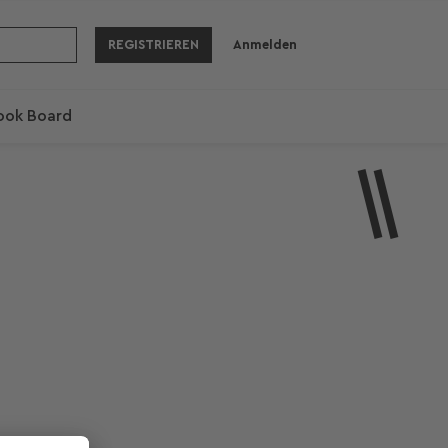
REGISTRIEREN
Anmelden
ook Board