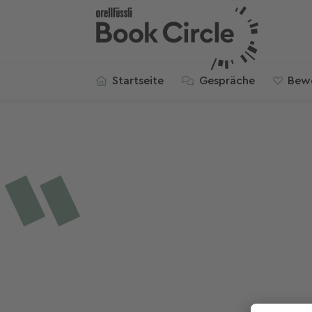
Startseite
Gespräche
Bew