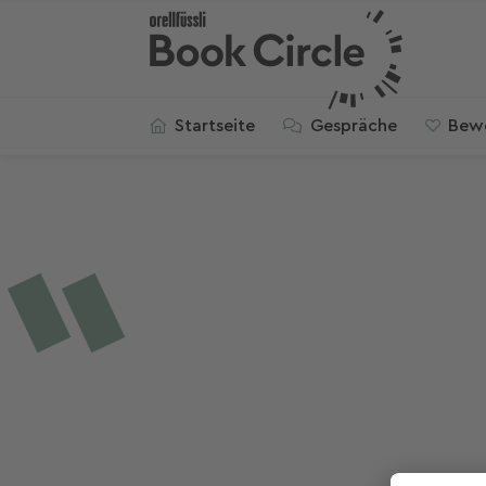
Startseite
Gespräche
Bew