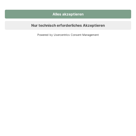
nochmals versuchen.
Ups! Da ist etwas schiefgelaufen. Bitte die Seite neu laden oder
nochmals versuchen.