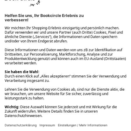
Ups! Da ist etwas schiefgelaufen. Bitte die Seite neu laden oder
nochmals versuchen.
Ups! Da ist etwas schiefgelaufen. Bitte die Seite neu laden oder