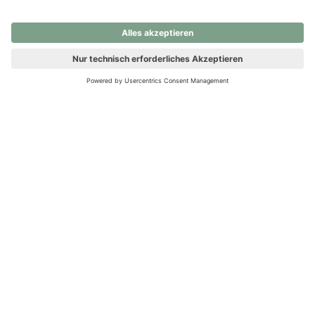
nochmals versuchen.
Ups! Da ist etwas schiefgelaufen. Bitte die Seite neu laden oder
nochmals versuchen.