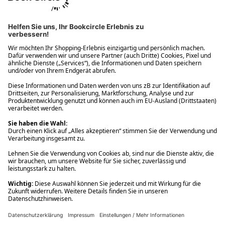
Ups! Da ist etwas schiefgelaufen. Bitte die Seite neu laden oder
nochmals versuchen.
Ups! Da ist etwas schiefgelaufen. Bitte die Seite neu laden oder