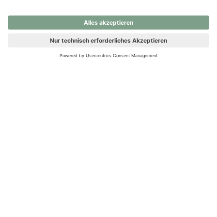
nochmals versuchen.
Ups! Da ist etwas schiefgelaufen. Bitte die Seite neu laden oder
nochmals versuchen.