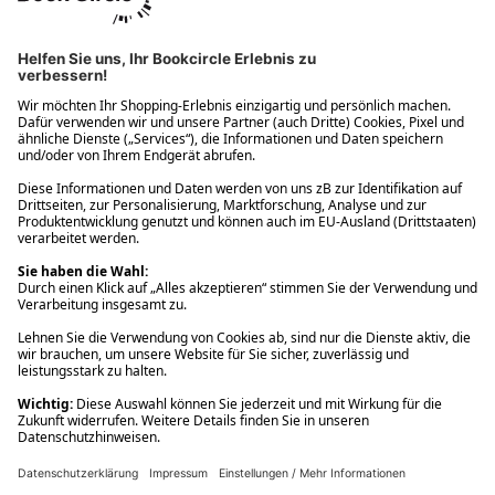
Ups! Da ist etwas schiefgelaufen. Bitte die Seite neu laden oder
nochmals versuchen.
Ups! Da ist etwas schiefgelaufen. Bitte die Seite neu laden oder