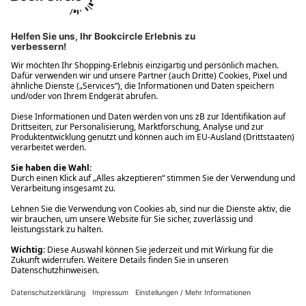
Ups! Da ist etwas schiefgelaufen. Bitte die Seite neu laden oder
nochmals versuchen.
Ups! Da ist etwas schiefgelaufen. Bitte die Seite neu laden oder