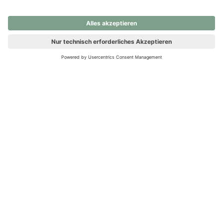
nochmals versuchen.
Ups! Da ist etwas schiefgelaufen. Bitte die Seite neu laden oder
nochmals versuchen.