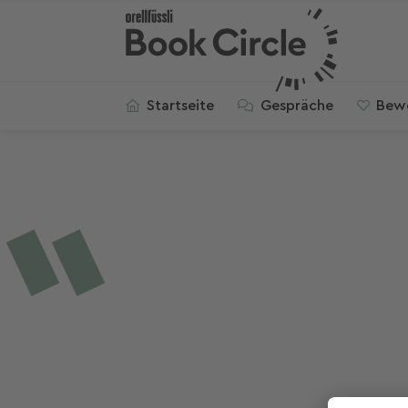
Startseite
Gespräche
Bew