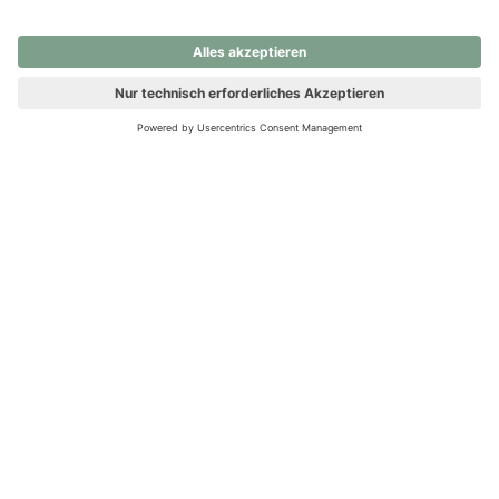
nochmals versuchen.
Ups! Da ist etwas schiefgelaufen. Bitte die Seite neu laden oder
nochmals versuchen.