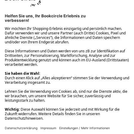
Ups! Da ist etwas schiefgelaufen. Bitte die Seite neu laden oder
nochmals versuchen.
Ups! Da ist etwas schiefgelaufen. Bitte die Seite neu laden oder