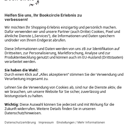
Ups! Da ist etwas schiefgelaufen. Bitte die Seite neu laden oder
nochmals versuchen.
Ups! Da ist etwas schiefgelaufen. Bitte die Seite neu laden oder