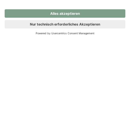
nochmals versuchen.
Ups! Da ist etwas schiefgelaufen. Bitte die Seite neu laden oder
nochmals versuchen.