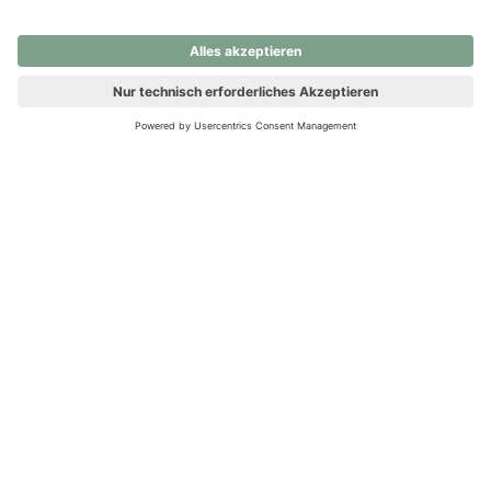
nochmals versuchen.
Ups! Da ist etwas schiefgelaufen. Bitte die Seite neu laden oder
nochmals versuchen.