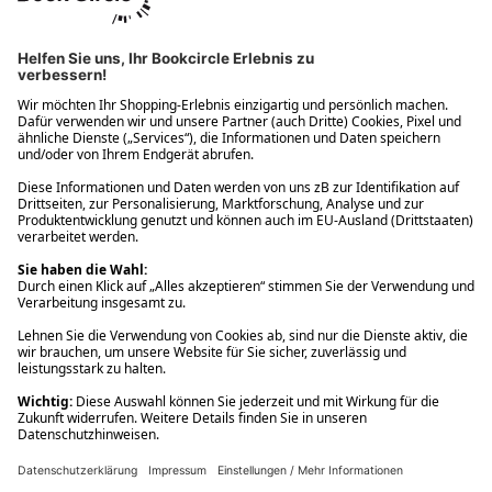
Ups! Da ist etwas schiefgelaufen. Bitte die Seite neu laden oder
nochmals versuchen.
Ups! Da ist etwas schiefgelaufen. Bitte die Seite neu laden oder