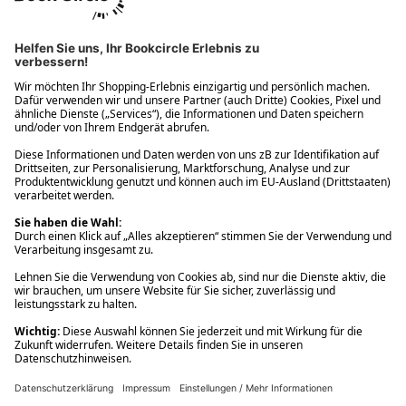
Ups! Da ist etwas schiefgelaufen. Bitte die Seite neu laden oder
nochmals versuchen.
Ups! Da ist etwas schiefgelaufen. Bitte die Seite neu laden oder