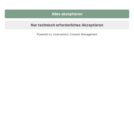
nochmals versuchen.
Ups! Da ist etwas schiefgelaufen. Bitte die Seite neu laden oder
nochmals versuchen.