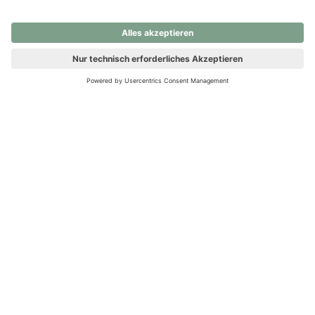
nochmals versuchen.
Ups! Da ist etwas schiefgelaufen. Bitte die Seite neu laden oder
nochmals versuchen.