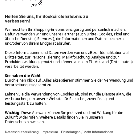
Ups! Da ist etwas schiefgelaufen. Bitte die Seite neu laden oder
nochmals versuchen.
Ups! Da ist etwas schiefgelaufen. Bitte die Seite neu laden oder