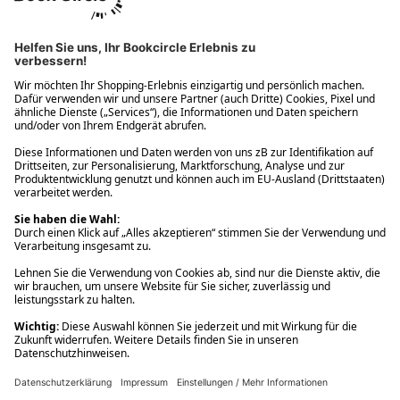
Ups! Da ist etwas schiefgelaufen. Bitte die Seite neu laden oder
nochmals versuchen.
Ups! Da ist etwas schiefgelaufen. Bitte die Seite neu laden oder