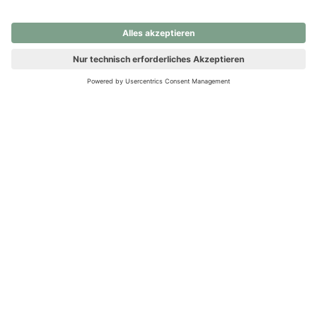
nochmals versuchen.
Ups! Da ist etwas schiefgelaufen. Bitte die Seite neu laden oder
nochmals versuchen.