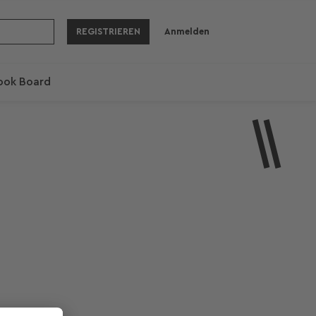
REGISTRIEREN
Anmelden
ook Board